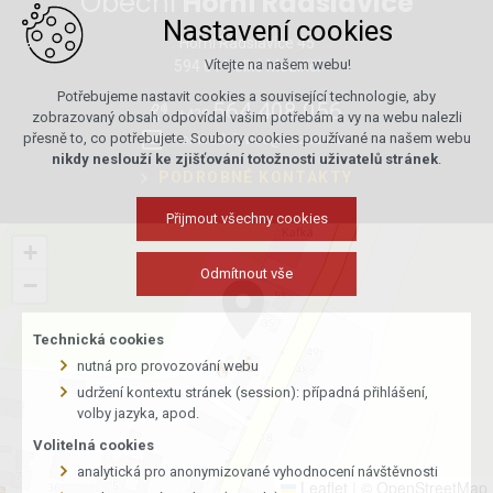
Obecní
Horní Radslavice
Nastavení cookies
Horní Radslavice 45
Vítejte na našem webu!
594 01 Velké Meziříčí
Potřebujeme nastavit cookies a související technologie, aby
564 408 056
+420
zobrazovaný obsah odpovídal vašim potřebám a vy na webu nalezli
přesně to, co potřebujete. Soubory cookies používané na našem webu
horniradslavice@seznam.cz
nikdy neslouží ke zjišťování totožnosti uživatelů stránek
.
PODROBNÉ KONTAKTY
Přijmout všechny cookies
+
Odmítnout vše
−
Technická cookies
nutná pro provozování webu
udržení kontextu stránek (session): případná přihlášení,
volby jazyka, apod.
Volitelná cookies
analytická pro anonymizované vyhodnocení návštěvnosti
Leaflet
|
© OpenStreetMap